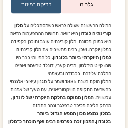
גלריה
בדיקת זמינות
המילה הראשונה שעולה לראש כשמסתכלים על
מלון
קורינתיה לונדון
היא "וואו". תחושת ההתפעמות הזאת
היא כמובן מכוונת, מלון קורינתיה עוצב ותוכנן בקפידה
כמלון יוקרה. ואכן, רבים מחשיבים את מלון קרינתי
ה
למלון היוקרתי ביותר בלונדון.
כל המי ומי כבר היו
שם: קייט מידלטון, מריה קארי, דונלד טראמפ ואפילו
המלכה אליזבת' בכבודה ובעצמה!
המלון הוקם בשנת 1885 ושמר על סגנון עיצובי אלגנטי
בהשראת התקופה הוויקטוריאנית, עם טאץ' של אמנות
עכשווית.
המלון ממוקם בחלקה היוקרתי של לונדון,
מרחק הליכה מכיכר טרפלגר ונהר התמזה.
במלון נמצא מכון הספא הגדול ביותר
בלונדון.המכון זכה בפרסים רבים ואף הוכתר כ"מלון