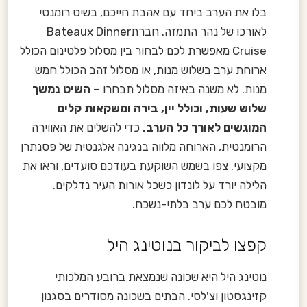
בלו את הערב ביחד עם אהבת חייכם, בשיט רומנטי
לאורכו של נהר התמזה. חברתBateaux Dinner
Cruise מאפשרת לכם לבחור בין מסלול פלטינום הכולל
ארוחת ערב בשלוש מנות, או מסלול זהב הכולל חמש
מנות. לא משנה באיזה מסלול תבחרו
– השיט נמשך
שלוש שעות, וכולל יין, בירה ומשקאות קלים
המוגשים לאורך כל הערב.
כדי להשלים את האווירה
הרומנטית, הארוחה מלווה בנגינה אלגנטית של פסנתרן
מקצועי. צפו בשמש השוקעת בעודכם סועדים, וראו את
הלילה יורד על לונדון כשכל אורות העיר נדלקים.
מובטח לכם ערב בלתי-נשכח.
קפצו לביקור בנוטינג היל
נוטינג היל היא שכונה שנמצאת ברובע המלכותי
קזינגסטון וצ'לסי. הבתים בשכונה מסודרים בסגנון