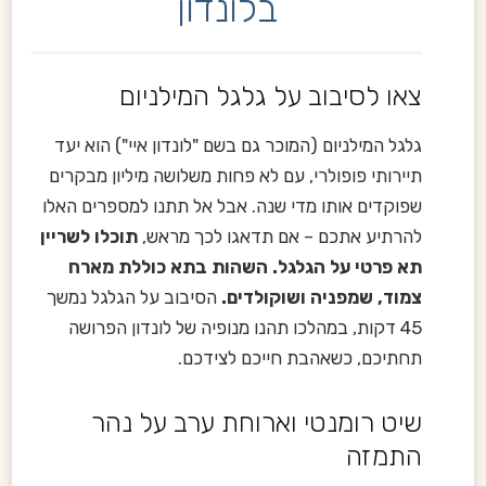
בלונדון
צאו לסיבוב על גלגל המילניום
גלגל המילניום (המוכר גם בשם "לונדון איי") הוא יעד
תיירותי פופולרי, עם לא פחות משלושה מיליון מבקרים
שפוקדים אותו מדי שנה. אבל אל תתנו למספרים האלו
להרתיע אתכם – אם תדאגו לכך מראש,
תוכלו לשריין
תא פרטי על הגלגל. השהות בתא כוללת מארח
צמוד, שמפניה ושוקולדים.
הסיבוב על הגלגל נמשך
45 דקות, במהלכו תהנו מנופיה של לונדון הפרושה
תחתיכם, כשאהבת חייכם לצידכם.
שיט רומנטי וארוחת ערב על נהר
התמזה