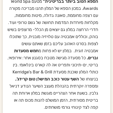
הספא הטוב ביותר בבריטיניה"
מטעם World Spa
Awards. במכון הספא של המלון תהנו מבריכה מקורה
עם רצפה מחוממת, סאונה גדולה, מיטות מחוממות,
מקלחות מיוחדות המדמות תחושה של גשם טרופי ועוד.
חדרי הרחצה במלון גם יוצאים מן הכלל- מרוצפים בשיש
בוהק, וכוללים אמבטיה עם טלויזיה מובנית, כך שתוכלו
לצפות בסרט האהוב עליכם בזמן שאתם עושים
אמבטיה זוגית. במלון יש לא פחות מ
חמש מסעדות
וברים.
כל מסעדה מגישה מטבח בסגנון אחר: אירופאי,
בריטי, ים-תיכוני ותפריט אה לה קארט בינלאומי. בין
כותלי המלון שוכנת מסעדת Kerridge’s Bar & Grill
בניצוחו של
השף עטור כוכב המישלן טום קרידג',
ומספרה יוקרתית בהנהלת מעצב השיער הנודע דניאל
גלבין. בשעת אחר הצהריים מוגשת במלון ארוחת תה
בריטית מסורתית, הזמן המושלם להנות מכוס תה או
קפה לצד קינוחי גורמי מושחתים.