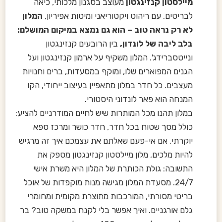
מיילסטון קנזינגטון
מעוצב בסגנון מלכותי, כיאה
לבריטים. עם ריהוט ויקטוריאני ומיטות אפיריון,
המלון
לא רק נראה טוב – הוא גם נמצא במיקום המושלם:
בלב ליבה של לונדון,
בין הרובעים קנזינגטון
ונייטסברידג'. המלון משקיף על ארמון קנזינגטון ועל
הגנים המפוארים שלו, ומוקף במסעדות, ברים וחנויות
מעצבים. כל חדר במלון מתאפיין בעיצוב ייחודי, הקו
המנחה הוא פאר לונדוני היסטורי.
במלון תהנו מכל המותרות שיש לחיים המודרניים להציע:
כולל מסך שטוח בכל חדר, חדר כושר ומרכז ספא
יוקרתי. אם אי-פעם שאלתם את עצמכם איך זה מרגיש
להיות מלכים, מלון מיילסטון קנזינגטון מספק את
התשובה: גולת הכותרת של המלון היא משרת אישי
24/7. מסעדת המלון מגישה מנות מוקפדות של אוכל
בריטי מסורתי, המורכבות מתוצרת מקומית ומחומרי
גלם אורגניים. ואיך אפשר בלי לקנח במשקה טוב? בר