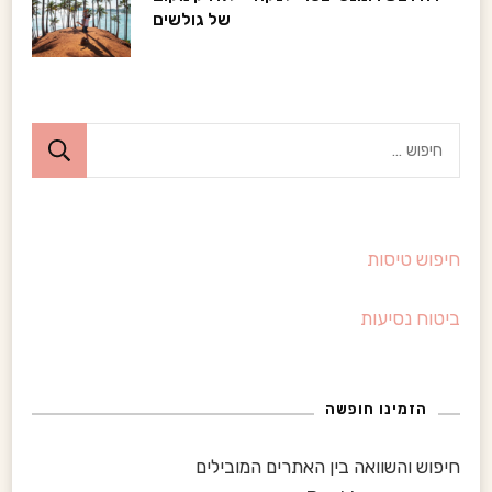
t
של גולשים
N
a
ח
v
י
i
פ
ו
g
חיפוש טיסות
ש
:
a
ביטוח נסיעות
t
i
הזמינו חופשה
o
חיפוש והשוואה בין האתרים המובילים