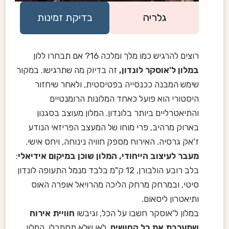
גלריה
בדיקת זמינות
רוצים להרגיש כמו מלך ומלכה 16? אם תבחרו ללון
במלון ל'אוסקר לונדון,
זה בדיוק מה שתרגישו. במקור
שימש המבנה ככנסייה בפטיסטית, ולאחר שיחזור
היסטורי הוא פועל כאחד המלונות הרומנטיים
והתיאטרליים ביותר בלונדון. המלון מעוצב בסגנון
בארוק מרהיב, פרי מוחו של המעצב הפריזאי הנודע
ז'אק גרסיה. האירוח מספק חוויה נינוחה, ויחס אישי.
מעבר לעיצוב הייחודי, המלון שוכן במיקום אידיאלי
:
בלב רובע הולבורן, 12 ק"מ בלבד מנמל התעופה לונדון
סיטי, ובמרחק מרחק הליכה מהרויאל אופרה האוס
ותיאטרון ליסאום.
במלון ל'אוסקר חשבו על הכל, וגיבשו
חוויית אירוח
שמערבת את כל החושים
. לאן שלא תסתכלו, המלון