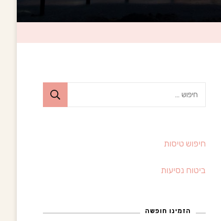
ח
י
פ
ו
חיפוש טיסות
ש
:
ביטוח נסיעות
הזמינו חופשה