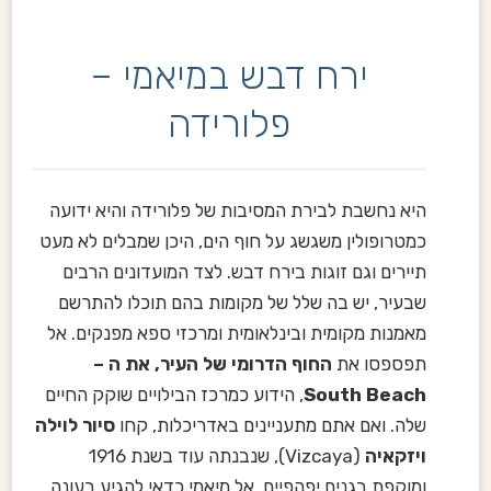
ירח דבש במיאמי –
פלורידה
היא נחשבת לבירת המסיבות של פלורידה והיא ידועה
כמטרופולין משגשג על חוף הים, היכן שמבלים לא מעט
תיירים וגם זוגות בירח דבש. לצד המועדונים הרבים
שבעיר, יש בה שלל של מקומות בהם תוכלו להתרשם
מאמנות מקומית ובינלאומית ומרכזי ספא מפנקים. אל
תפספסו את
החוף הדרומי של העיר, את ה –
South Beach
, הידוע כמרכז הבילויים שוקק החיים
שלה. ואם אתם מתעניינים באדריכלות, קחו
סיור לוילה
ויזקאיה
(Vizcaya), שנבנתה עוד בשנת 1916
ומוקפת בגנים יפהפיים. אל מיאמי כדאי להגיע בעונה