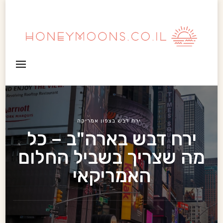
HoneyMoons
ירח דבש בצפון אמריקה
ירח דבש בארה"ב – כל
מה שצריך בשביל החלום
האמריקאי