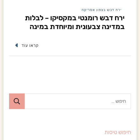
ירח דבש בצפון אמריקה
ירח דבש רומנטי במקסיקו – לבלות
במדינה צבעונית ומיוחדת במינה
קראו עוד
ח
י
פ
ו
חיפוש טיסות
ש