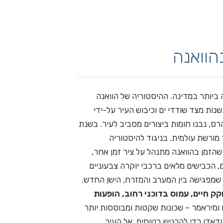
הוואנה
 ביותר במדינה. ההיסטוריה של הוואנה
שנות מצד שודדי ים וכיבוש העיר על-ידי
ס, נבנו חומות ביצורים מסביב לעיר. בשנת
תר מורשת עולמית. בניגוד להיסטוריה
שהזמן בהוואנה מתנהל על ציר זמן אחר,
 הכבישים מלאים ברכבי יוקרה צבעוניים
5 וה-60. הוואנה היא עיר שמפגישה בין המערב והמזרח, הישן החדש.
קק חיים, עמוס בדוכני רחוב, הופעות
ו ומיראמר – שכונות שקטות ומבוססות יותר
ודאדו כדי להרגיש בטוחים. אל העיר