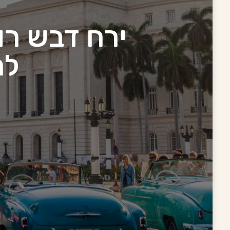
ירח דבש רו
לח