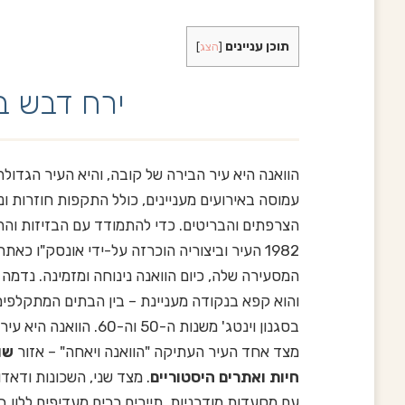
תוכן עניינים
[
הצג
]
ירח דבש ב
הוואנה היא עיר הבירה של קובה, והיא העיר הגדולה
עמוסה באירועים מעניינים, כולל התקפות חוזרות ונ
הצרפתים והבריטים. כדי להתמודד עם הבזיזות וההר
1982 העיר וביצוריה הוכרזה על-ידי אונסק"ו כא
המסעירה שלה, כיום הוואנה נינוחה ומזמינה. נדמה 
והוא קפא בנקודה מעניינת – בין הבתים המתקלפים,
בסגנון וינטג' משנות ה-0
מצד אחד העיר העתיקה "הוואנה ויאחה" – אזור
שו
חיות ואתרים היסטוריים
. מצד שני, השכונות ודאד
עם מסעדות מודרניות. תיירים רבים מעדיפים ללון ב