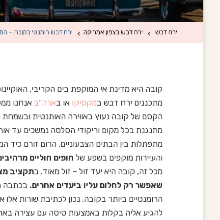
ירח דבש
ירח דבש בצפון אמריקה
ירח דבש רומנטי בקובה – המ
קובה היא מדינת אי המוקפת בים הקריבי, האוקיינ
מתכננים ירח דבש ב
מקסיקו
או ב
ארה"ב
אנחנו ממלי
הקסם של קובה נעוץ באווירה האותנטית ובשמחת ה
מתנגנת בכל מקום וריקודי הסלסה נמשכים עד אור 
מתפתלות בין הבתים הצבעוניים, הרום זורם כיד ה
והעיירות מוקפים
בשפע של
חופים חוליים מרהיבים
מכל זה, קובה היא יעד זול – זול מאוד. ב
תקציב מצו
שאפשר רק לחלום עליו ביעדים אחרים.
בכתבה הב
הרומנטיים ביותר בקובה. נכון לכתיבת שורות אלו א
להגיע אליה בקלות באמצעות טיסה עם עצירה באחת