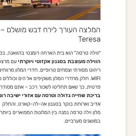
Teresa‬
"ווילה טרסה" הוא בית הארחה רומנטי בהוואנה, במרחק 7 ק"מ מהכיכר העתיקה ש
הווילה מעוצבת בסגנון אקזוטי ויוקרתי
עם מרצפו
ריהוט מסורתי וצמחים טרופיים. חדרי המלון מרווחים ונ
WIFI. חלק מחדרי המלון משקיפים אל הים וכוללים
פרטית, כך שאם תחליטו לשכור רכב – אתם מסודרי
בריכת שחייה גדולה וטרסה עם אזורי ישיבה רומ
אדיב וארוחת בוקר בסגנון אה-לה-קארט. והחלק הכ
מלון וילה טרסה נמנה בין המלונות המפוארים ביותר
במושגים מערביים.