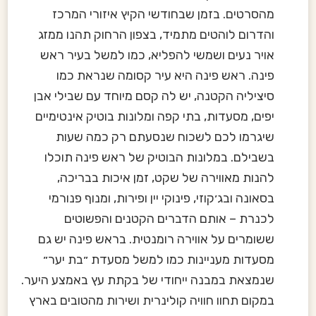
מהסרטים. בזמן שבחודשי הקיץ איזורי המרכז
והדרום לוהטים מתמיד, בצפון הרחוק תהנו ממזג
אויר נעים ושמשי להפליא, כמו למשל בעיר ראש
פינה. ראש פינה היא עיר קסומה שנראת כמו
סיציליה הקטנה, יש לה קסם מיוחד עם שבילי אבן
יפים, מסעדות, בתי קפה ומלונות בוטיק אינטימיים
שיגרמו לכם לשכוח שנסעתם רק כמה שעות
בשבילם. במלונות הבוטיק של ראש פינה תוכלו
להנות מאווירה של שקט, זמן איכות בבריכה,
בסאונה ובג׳קוזי, פינוקי יין ופירות, ומנוף פנורמי
לכנרת – אותם הדברים הקטנים והפשוטים
ששומרים על אווירה רומנטית. בראש פינה יש גם
מסעדות מעניינות כמו למשל מסעדת ״בת יער״
שנמצאת במבנה ייחודי של בקתת עץ באמצע היער.
במקום תחוו חוויה קולינרית ושירות מהטובים בארץ