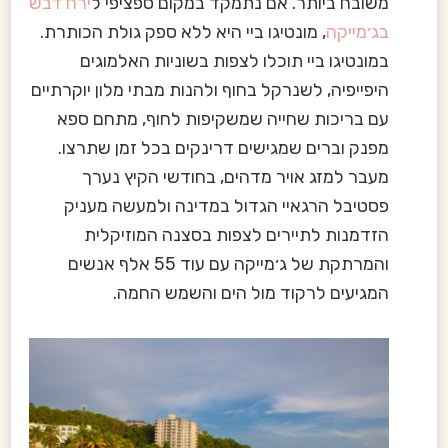
משובח ביותר. אם נתמקד במקום ספציפי ל
ירח דבש
בג׳מייקה
, מונטיגו ביי היא ללא ספק גולת הכותרת.
במונטיגו ביי תוכלו לצפות בשוניות האלמוגים
היפייפיה, לשנרקל בחוף ולהנות מבתי מלון יוקרתיים
עם בריכות שחייה שמשקיפות לחוף, מתחם ספא
מפנק וברים שמגישים דרינקים בכל זמן שתרצו.
מעבר למזג אויר מדהים, בחודשי הקיץ נערך
פסטיבל הרגאיי הגדול במדינה ולמעשה מעניק
הזדמנות לתיירים לצפות בסצנה המוזיקלית
והמרתקת של ג׳מייקה עם עוד 55 אלף אנשים
המגיעים לרקוד מול הים והשמש החמה.