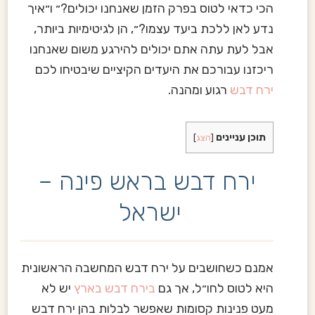
הכי כדאי לטוס בפרק הזמן שאנחנו יכולים?״ ו״איך
נדע לאן ללכת ביעד עצמו?״, הן לגיטימיות ביותר,
אבל לעת עתה אתם יכולים להירגע משום שאנחנו
ריכזנו עבורכם את היעדים הקיציים שיבטיחו לכם
ירח דבש
רגוע ומהנה.
תוכן עניינים
[
הצג
]
ירח דבש בראש פינה –
ישראל
אמנם כשחושבים על ירח דבש המחשבה הראשונית
היא לטוס לחו״ל, אך גם
בירח דבש בארץ
יש לא
מעט פנינות קסומות שאפשר לבלות בהן ירח דבש