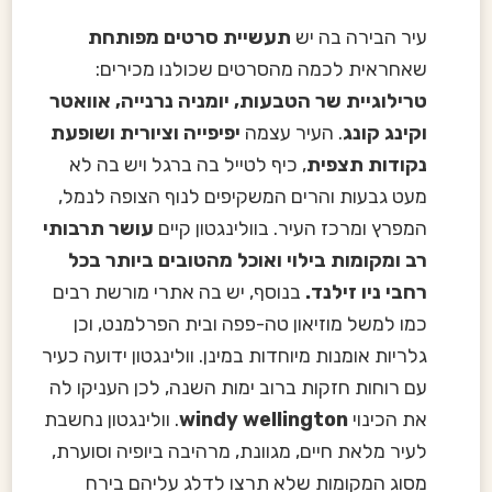
עיר הבירה בה יש
תעשיית סרטים מפותחת
שאחראית לכמה מהסרטים שכולנו מכירים:
טרילוגיית שר הטבעות, יומניה נרנייה, אוואטר
וקינג קונג
. העיר עצמה
יפיפייה וציורית ושופעת
נקודות תצפית
, כיף לטייל בה ברגל ויש בה לא
מעט גבעות והרים המשקיפים לנוף הצופה לנמל,
המפרץ ומרכז העיר. בוולינגטון קיים
עושר תרבותי
רב ומקומות בילוי ואוכל מהטובים ביותר בכל
רחבי ניו זילנד.
בנוסף, יש בה אתרי מורשת רבים
כמו למשל מוזיאון טה-פפה ובית הפרלמנט, וכן
גלריות אומנות מיוחדות במינן. וולינגטון ידועה כעיר
עם רוחות חזקות ברוב ימות השנה, לכן העניקו לה
את הכינוי
windy wellington
. וולינגטון נחשבת
לעיר מלאת חיים, מגוונת, מרהיבה ביופיה וסוערת,
מסוג המקומות שלא תרצו לדלג עליהם בירח