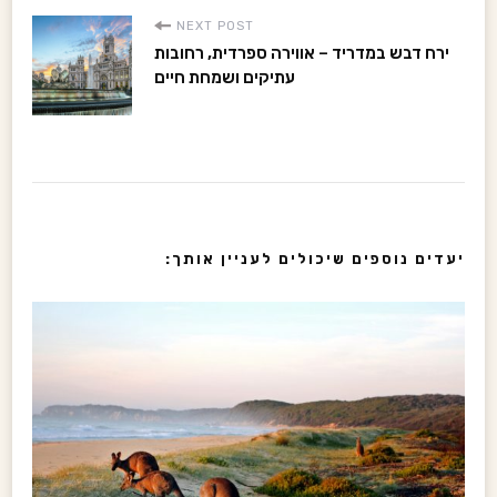
s
NEXT POST
t
ירח דבש במדריד – אווירה ספרדית, רחובות
עתיקים ושמחת חיים
N
a
v
i
יעדים נוספים שיכולים לעניין אותך:
g
a
t
i