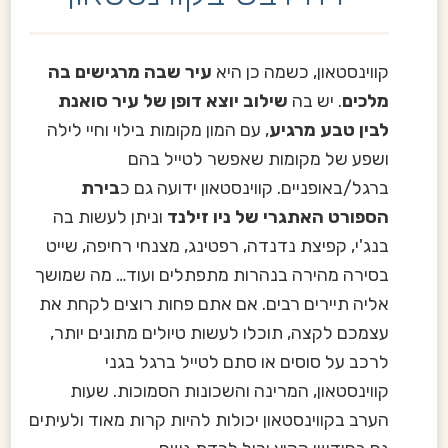
קווינסטאון, כשמה כן היא
עיר שבה מרגישים בה
מלכים
. יש בה
שילוב יוצא דופן של עיר סואנת
לבין טבע מרגיע
, עם המון מקומות בילוי וחיי לילה
ושפע של מקומות שאפשר לטייל בהם
ברגל/באופניים. קווינסטאון ידועה גם כ
בירת
הספורט האתגרי של ניו זילנד
וניתן לעשות בה
בנג'י, קפיצת נדנדה, רפטינג, מצנחי רחיפה, שייט
בסירה מהירה בנהרות מתפתלים ועוד… מה שמושך
אליה תיירים רבים. אם אתם פחות רוצים לקחת את
עצמכם לקצה, תוכלו לעשות טיולים מתונים יותר,
לרכב על סוסים או סתם לטייל ברגל בגני
קווינסטאון, המרינה והשכונות הסמוכות. שעות
הערב בקווינסטאון יכולות להיות קרות מאוד ולעיתים