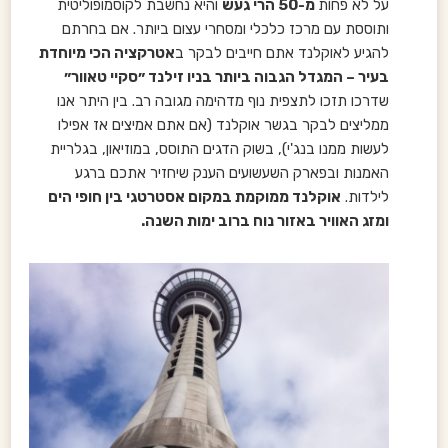
על לא פחות
מ-50 הרי געש
והיא נחשבת לקוסמופוליטית
ותוססת עם מרכז כלכלי ומסחרי עצום ביותר. אם בחרתם
להגיע לאוקלנד אתם חייבים לבקר ב
אטרקציה הכי מיוחדת
בעיר – המגדל הגבוה ביותר בניו זילנד ״סקיי טאוור״
שדרכו תזכו לתצפית נוף מדהימה מגובה רב. בין היתר אנו
ממליצים לבקר בגשר אוקלנד (אם אתם אמיצים אז אפילו
לעשות ממנו בנג'י), בשוק הדגים התוסס, במוזיאון, בגלריית
האמנות ובפארק השעשועים הענק שיחזיר אתכם ברגע
לילדות.
אוקלנד ממוקמת במקום אסטרטגי בין חופי הים
ומזג האוויר באזור נוח ברוב ימות השנה.