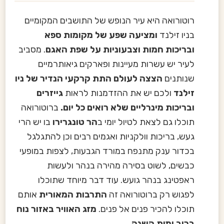
רוטורואה היא עיר הנופש של התושבים המקומיים
בניו זילנד
ומציעה שפע של מקומות ספא
ובריכות חמות וצבעוניות על שפת האגם
. מסביב
לעיר יש עשרות מעיינות ופארקים גיאותרמיים
שנותנים
הצצה לעולם התת קרקעי הנדיר של ניו
זילנד
ולכם יש את ההזדמנות לראות
גייזרים
ובריכות מינרליים שלא רואים כל יום.
ברוטורואה
תוכלו גם לצאת לטיול יומי ב
הר טונגרירו
בו יש הרי
געש, בריכות וולקניות ואגמים רבים וכן להתגלגל
בכדור ענק מתנפח במורד הגבעות, לצפות במופעי
כבשים, לשוט בסירה מהירה בנהר ולעשות
ראפטינג בנהר גועש. עוד דבר מיוחד שתוכלו
לפגוש רק ברוטורואה זה
התרבות המאורית
אותם
תוכלו להכיר פנים אל פנים.
מזג האוויר באזור נוח
ברוב ימות השנה.