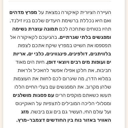
העיירה הציורית קאיקורה נמצאת על
מפרץ מדהים
ואם היא נכללת ברשימת היעדים שלכם בניו זילנד,
תהיו בטוחים שתחכה לכם
תמונה עוצרת נשימה
ומפגשים בלתי שגרתיים.
בהגיעכם לקאיקורה אל
תפספסו את השייט במפרץ שיקח אתכם לצפות
בלוויתנים, דולפינים, פינגווינים, כלבי ים, אריות
ים ועופות מים רבים ויוצאי דופן.
חיות הים מאוד
חביבות, את חלקן אפילו אפשר להאכיל ולראות
במלוא הדרן, מה שיגרום לכם לחוות את העוצמות
שלהן מקרוב. את המפגשים עם בעלי החיים הללו
תעשו כשאתם מוקפים הרים
עם פסגות מושלגים
ומסלולי הליכה המובילים לתצפיות על האוקיינוס
ועל עולם החי, העשיר גם בים וגם ביבשה.
מזג
האוויר באזור נוח בין החודשים דצמבר-מרץ.