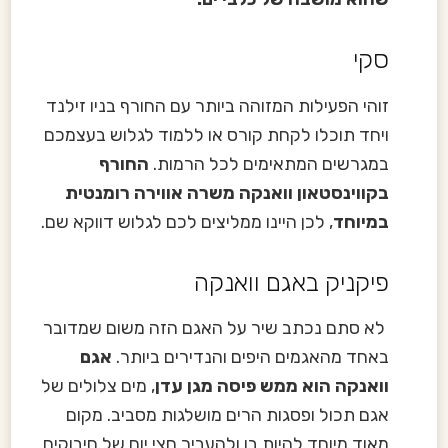
סקי
זוהי הפעילות המזוהה ביותר עם החורף בניו זילנד
ויחד תוכלו לקחת קורס או ללמוד לגלוש בעצמכם
במגרשים המתאימים לכל הרמות.
החורף
בקווינסטאון וואנקה משרה אווירה רומנטית
במיוחד
, לכן היינו ממליצים לכם לגלוש דווקא שם.
פיקניק באגם וואנקה
לא סתם נכתב שיר על האגם הזה משום שמדובר
באחד מהאגמים היפים והנדירים ביותר.
אגם
וואנקה הוא ממש פיסה מגן עדן
, מים צלולים של
אגם תכול ופסגות הרים מושלגות מסביב. מקום
מאוד מיוחד להיות בו ולהעביר חצי יום של חיבוקים