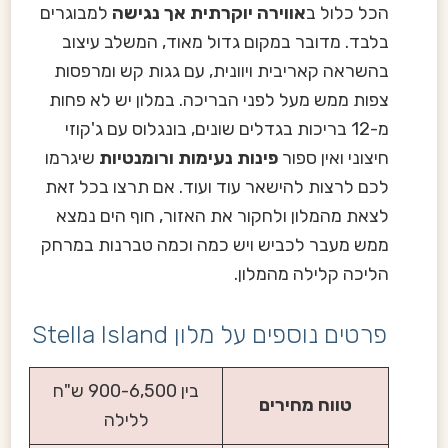
הכל כלול ב
אווירה יוקרתית אך נגישה
למבוגרים
בלבד. מדובר במקום גדול מאוד, המשלב עיצוב
בהשראה קאריבית ויוונית, עם גגות קש ומרפסות
צפות ממש מעל לפני הבריכה. במלון יש לא פחות
מ-12 בריכות בגדלים שונים, בונגלוס עם ג'קוזי
חיצוני ואין ספור
פינות נעימות ורומנטיות
שיגרמו
לכם לרצות להישאר עוד ועוד. אם תרצו בכל זאת
לצאת מהמלון ולחקור את האזור, חוף הים נמצא
ממש מעבר לכביש ויש כמה וכמה טברנות במרחק
הליכה קלילה מהמלון.
פרטים נוספים על מלון Stella Island
בין 900-6,500 ש"ח
טווח מחירים
ללילה