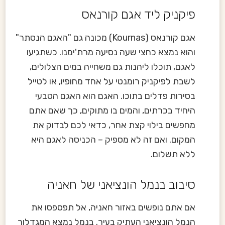
פיקניק ליד אגם קורנאס
אגם קורנאס (Kournas) מכונה גם "האגם הנסתר"
והוא נמצא כחצי שעה נסיעה מרת'ימנו. כשתגיעו
לאגם, תוכלו ליהנות גם משחייה במים הצלולים,
לשבת לפיקניק רומנטי על אחד מחופיו, או לטייל
בסירות פדלים בתוכו. האגם הוא האגם הטבעי
היחיד בכרתים, והמים בו מתוקים, כך שאם אתם
מחפשים בילוי קצת אחר, כדאי לכם לבדוק את
המקום. ואם זה לא מספיק – הכניסה לאגם היא
ללא תשלום.
סיבוב בנמל הונציאני של חאניה
אם אתם נופשים באזור חאניה, אל תפספסו את
הנמל הונציאני העתיק בעיר. בנמל נמצא המגדלור