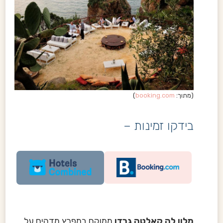
(מתוך:
booking.com
)
בידקו זמינות –
מלון לה קאלטה גרדן
ממוקם במפרץ מדהים על