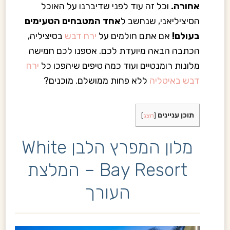
אחורה.
וכל זה עוד לפני שדיברנו על האוכל
הסיציליאני, שנחשב ל
אחד המטבחים הטעימים
בעולם!
אם אתם חולמים על
ירח דבש
בסיציליה,
הכתבה הבאה מיועדת לכם. אספנו לכם חמישה
מלונות רומנטיים ועוד כמה טיפים שיהפכו כל
ירח
דבש באיטליה
ללא פחות ממושלם. מוכנים?
תוכן עניינים
[
הצג
]
מלון המפרץ הלבן White
Bay Resort‬ – המלצת
העורך