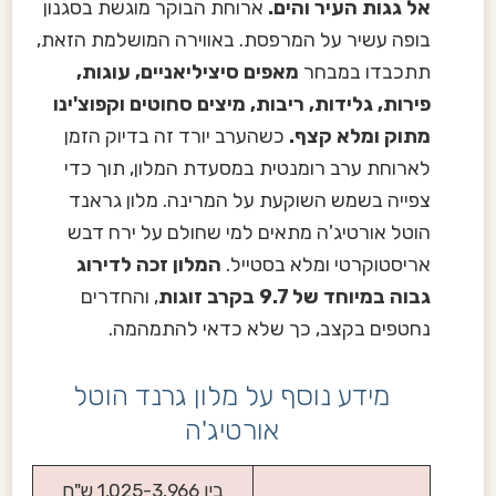
אל גגות העיר והים.
ארוחת הבוקר מוגשת בסגנון
בופה עשיר על המרפסת. באווירה המושלמת הזאת,
תתכבדו במבחר
מאפים סיציליאניים, עוגות,
פירות, גלידות, ריבות, מיצים סחוטים וקפוצ'ינו
מתוק ומלא קצף.
כשהערב יורד זה בדיוק הזמן
לארוחת ערב רומנטית במסעדת המלון, תוך כדי
צפייה בשמש השוקעת על המרינה. מלון גראנד
הוטל אורטיג'ה מתאים למי שחולם על ירח דבש
אריסטוקרטי ומלא בסטייל.
המלון זכה לדירוג
גבוה במיוחד של 9.7 בקרב זוגות
, והחדרים
נחטפים בקצב, כך שלא כדאי להתמהמה.
מידע נוסף על מלון גרנד הוטל
אורטיג'ה
בין 1,025-3,966 ש"ח