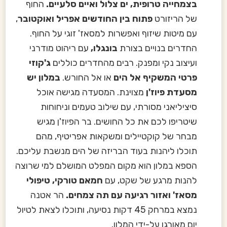
בצמחייה טרופית, ים צלול ואיים סלעיים.
החוף
של הריזורט
פתוח בין החודשים אפריל ואוקטובר
,
עם מיטות שיזוף ואפשרות למסאז' זוגי על החוף.
החדרים בנויים בצורת
בונגלו,
עם ריהוט מודרני
ועיצוב נקי ומפנק. רבים מהחדרים כוללים
ג'קוזי
פרטי המשקיף אל הים
או אל החורש.
במלון יש
מסעדת פיוז'ן
מצוינת. המסעדה מגישה אוכל
סיציליאני מסורתי, עם שילוב טעמים וניחוחות
שיטריפו לכם את כל החושים. בר הפיוז'ן מגיש
מבחר של קוקטיילים ומשקאות אפריטיף, מהם
תוכלו ליהנות בעוד הבריזה של הים מנשבת עליכם.
הספא במלון הוא מקום המפלט המושלם למי שרוצה
להנות מרגע של שקט, עם
חמאם טורקי, טיפולי
מסאז' ואזור רגיעה עם תה צמחים.
הר אטנה
נמצא במרחק 45 דקות נסיעה, ותוכלו לצאת לטיול
יום מאורגן על-ידי המלון.