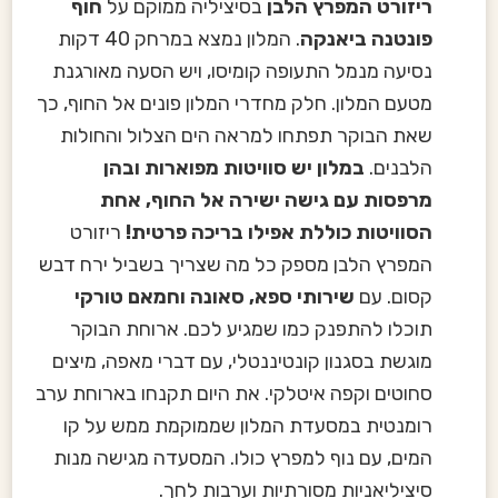
ריזורט המפרץ הלבן
בסיציליה ממוקם על
חוף
פונטנה ביאנקה
. המלון נמצא במרחק 40 דקות
נסיעה מנמל התעופה קומיסו, ויש הסעה מאורגנת
מטעם המלון. חלק מחדרי המלון פונים אל החוף, כך
שאת הבוקר תפתחו למראה הים הצלול והחולות
הלבנים.
במלון יש סוויטות מפוארות ובהן
מרפסות עם גישה ישירה אל החוף, אחת
הסוויטות כוללת אפילו בריכה פרטית!
ריזורט
המפרץ הלבן מספק כל מה שצריך בשביל ירח דבש
קסום. עם
שירותי ספא, סאונה וחמאם טורקי
תוכלו להתפנק כמו שמגיע לכם. ארוחת הבוקר
מוגשת בסגנון קונטיננטלי, עם דברי מאפה, מיצים
סחוטים וקפה איטלקי. את היום תקנחו בארוחת ערב
רומנטית במסעדת המלון שממוקמת ממש על קו
המים, עם נוף למפרץ כולו. המסעדה מגישה מנות
סיציליאניות מסורתיות וערבות לחך.